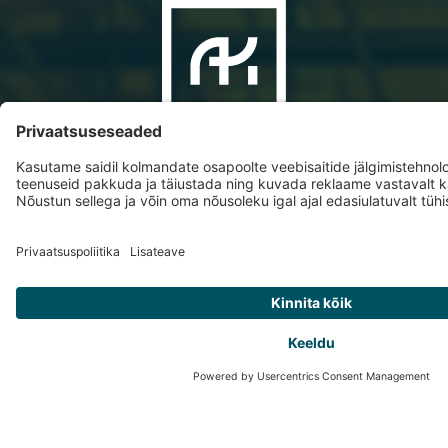
ANDRESE KLAASI AS 2022©
+372 6061 321
info@andresklaas.ee
Paneeli 2, 11415 Tallinn